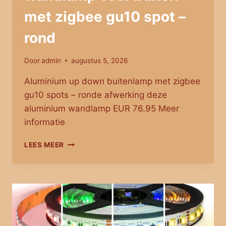
met zigbee gu10 spot –
rond
Door
admin
augustus 5, 2026
Aluminium up down buitenlamp met zigbee
gu10 spots – ronde afwerking deze
aluminium wandlamp EUR 76.95 Meer
informatie
ALUMINIUM
LEES MEER
UP
DOWN
WANDLAMP
VOOR
BUITEN
MET
ZIGBEE