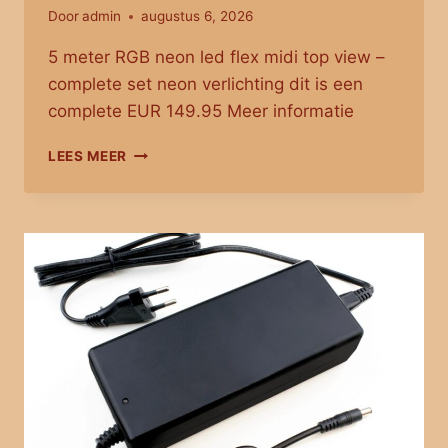
Door
admin
augustus 6, 2026
5 meter RGB neon led flex midi top view –
complete set neon verlichting dit is een
complete EUR 149.95 Meer informatie
5
LEES MEER
METER
RGB
NEON
LED
FLEX
MIDI
TOP
VIEW
–
COMPLETE
SET
NEON
VERLICHTING