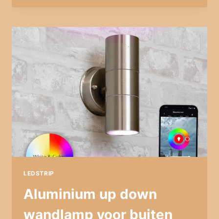
LED
STRIP
SET
–
4
METER
LEDSTRIP
Aluminium up down
wandlamp voor buiten