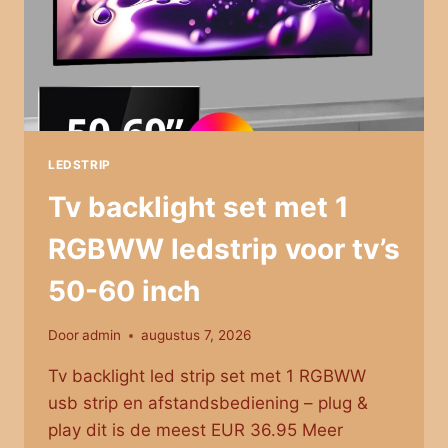
LEDSTRIP
Tv backlight set met 1
RGBWW ledstrip voor tv’s
50-60 inch
Door
admin
augustus 7, 2026
Tv backlight led strip set met 1 RGBWW
usb strip en afstandsbediening – plug &
play dit is de meest EUR 36.95 Meer