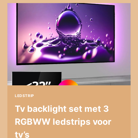
/
8A
ADAPTER
VOOR
LED
STRIPS
LEDSTRIP
Tv backlight set met 3
RGBWW ledstrips voor
tv’s