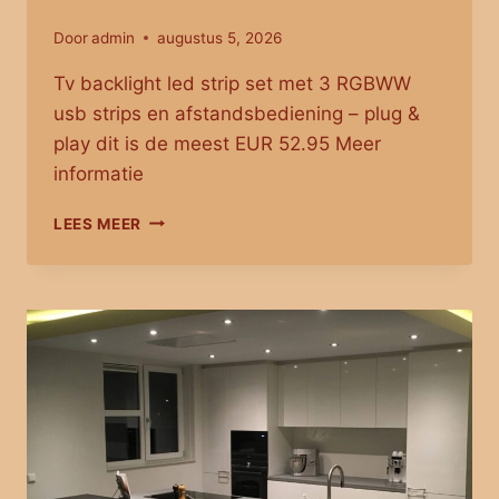
Door
admin
augustus 5, 2026
Tv backlight led strip set met 3 RGBWW
usb strips en afstandsbediening – plug &
play dit is de meest EUR 52.95 Meer
informatie
TV
LEES MEER
BACKLIGHT
SET
MET
3
RGBWW
LEDSTRIPS
VOOR
TV’S