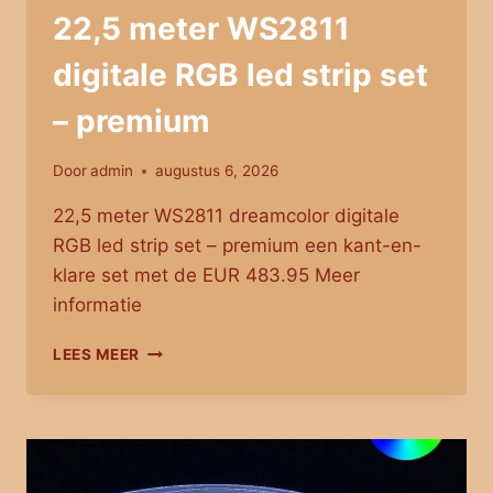
22,5 meter WS2811
digitale RGB led strip set
– premium
Door
admin
augustus 6, 2026
22,5 meter WS2811 dreamcolor digitale
RGB led strip set – premium een kant-en-
klare set met de EUR 483.95 Meer
informatie
22,5
LEES MEER
METER
WS2811
DIGITALE
RGB
LED
STRIP