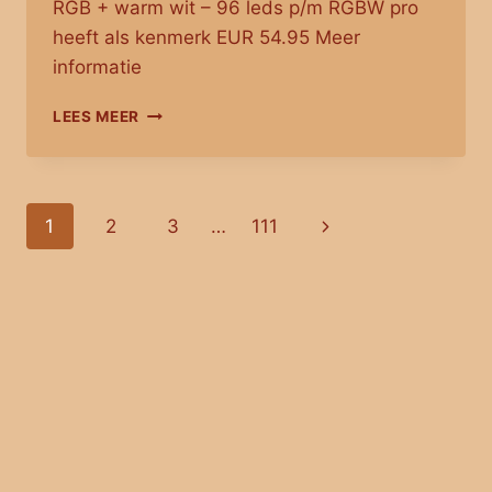
RGB + warm wit – 96 leds p/m RGBW pro
heeft als kenmerk EUR 54.95 Meer
informatie
1
LEES MEER
METER
RGBW
LED
STRIP
Paginanavigatie
Volgende
1
2
3
…
111
|
COMPLETE
pagina
SET
|
PRO
96
LEDS
P/M