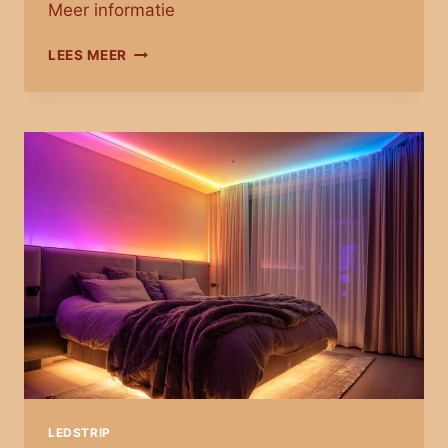
Meer informatie
TV
LEES MEER
LED
STRIP
SET
MET
2
RGB
STRIPS
VOOR
TV’S
>
60
INCH
LEDSTRIP