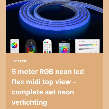
SET
–
PREMIUM
LEDSTRIP
5 meter RGB neon led
flex midi top view –
complete set neon
verlichting