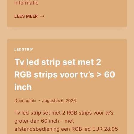
informatie
TV
LEES MEER
BACKLIGHT
SET
MET
1
RGBWW
LEDSTRIP
LEDSTRIP
VOOR
Tv led strip set met 2
TV’S
50-
RGB strips voor tv’s > 60
60
INCH
inch
Door
admin
augustus 6, 2026
Tv led strip set met 2 RGB strips voor tv’s
groter dan 60 inch – met
afstandsbediening een RGB led EUR 28.95