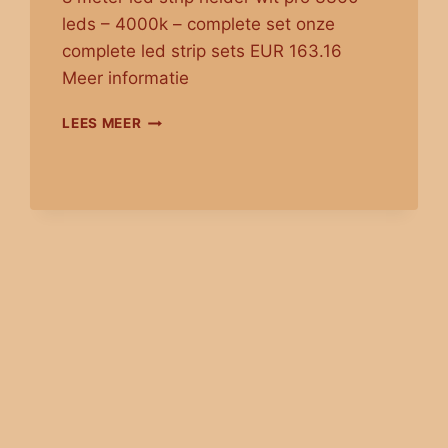
leds – 4000k – complete set onze
complete led strip sets EUR 163.16
Meer informatie
8
LEES MEER
METER
–
3360
LEDS
COMPLETE
LED
STRIP
SET
HELDER
WIT
PRO