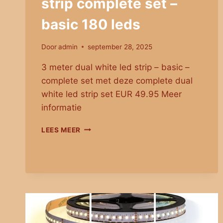
strip complete set –
basic 180 leds
Door
admin
september 28, 2025
3 meter dual white led strip – basic –
complete set met deze complete dual
white led strip set EUR 49.95 Meer
informatie
3
LEES MEER
METER
DUAL
WHITE
LED
STRIP
COMPLETE
SET
–
BASIC