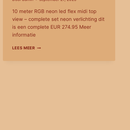
10 meter RGB neon led flex midi top
view – complete set neon verlichting dit
is een complete EUR 274.95 Meer
informatie
10
LEES MEER
METER
RGB
NEON
LED
FLEX
MIDI
TOP
VIEW
–
COMPLETE
SET
NEON
VERLICHTING