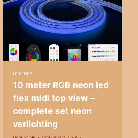
LEDSTRIP
10 meter RGB neon led
flex midi top view –
complete set neon
verlichting
Door
admin
september 27, 2025