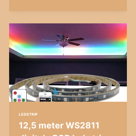
BATTERIJ
NEON
RGB
MAXI
ROND
COMPLETE
SET
5
METER
LEDSTRIP
12,5 meter WS2811