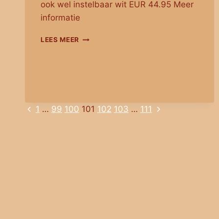
ook wel instelbaar wit EUR 44.95 Meer
informatie
2
LEES MEER
METER
LED
STRIP
DUAL
WHITE
PRO
Vorige
Volgende
Paginanavigatie
1
…
99
100
101
102
103
…
111
–
LOSSE
pagina
pagina
STRIP