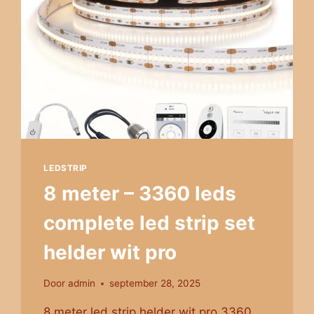
LEDSTRIP
8 meter – 3360 leds
complete led strip set
helder wit pro
Door
admin
september 28, 2025
8 meter led strip helder wit pro 3360