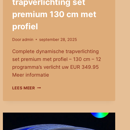
trapverlichting set
premium 130 cm met
profiel
Door
admin
september 28, 2025
Complete dynamische trapverlichting
set premium met profiel – 130 cm – 12
programma’s verlicht uw EUR 349.95
Meer informatie
DYNAMISCHE
LEES MEER
TRAPVERLICHTING
SET
PREMIUM
130
CM
MET
PROFIEL