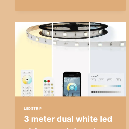
METER
NEON
LED
FLEX
MIDI
RECHT
WARM
WIT
–
COMPLETE
SET
NEON
VERLICHTING
LEDSTRIP
3 meter dual white led