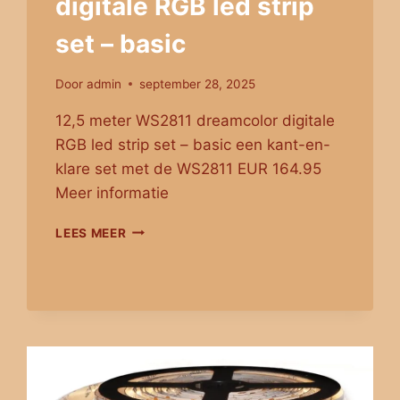
digitale RGB led strip
set – basic
Door
admin
september 28, 2025
12,5 meter WS2811 dreamcolor digitale
RGB led strip set – basic een kant-en-
klare set met de WS2811 EUR 164.95
Meer informatie
12,5
LEES MEER
METER
WS2811
DIGITALE
RGB
LED
STRIP
SET
–
BASIC