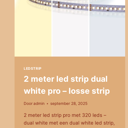
180
LEDS
LEDSTRIP
2 meter led strip dual
white pro – losse strip
Door
admin
september 28, 2025
2 meter led strip pro met 320 leds –
dual white met een dual white led strip,