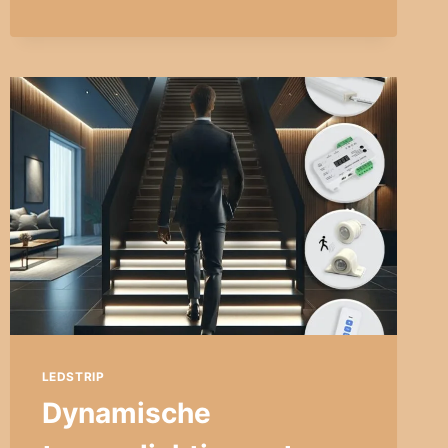
LED
STRIP
PRO
MET
480
LEDS
–
COMPLETE
SET
LEDSTRIP
Dynamische