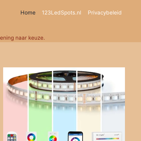
Home
123LedSpots.nl
Privacybeleid
iening naar keuze.