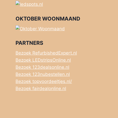
OKTOBER WOONMAAND
PARTNERS
Bezoek RefurbishedExpert.nl
Bezoek LEDstripsOnline.nl
Bezoek 123dealsonline.nl
Bezoek 123nubestellen.nl
Bezoek topvoordeeltjes.nl/
Bezoek fairdealonline.nl