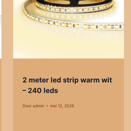
2 meter led strip warm wit
– 240 leds
Door
admin
mei 12, 2026