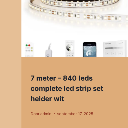
7 meter – 840 leds
complete led strip set
helder wit
Door
admin
september 17, 2025