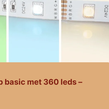
p basic met 360 leds –