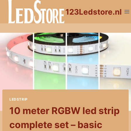
Doorgaan
123Ledstore.nl
naar
inhoud
LEDSTRIP
10 meter RGBW led strip
complete set – basic