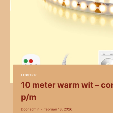
LEDSTRIP
10 meter warm wit – com
p/m
Door
admin
februari 13, 2026