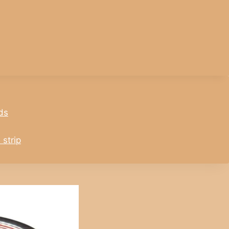
ds
 strip