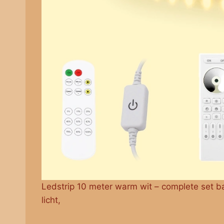
Ledstrip 10 meter warm wit – complete set b
licht,