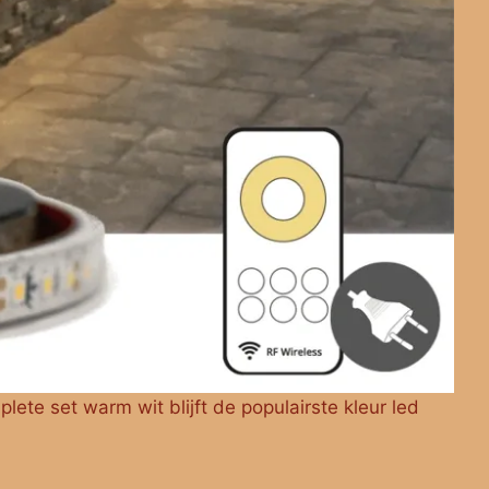
lete set warm wit blijft de populairste kleur led