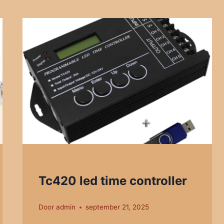
Tc420 led time controller
Door
admin
september 21, 2025