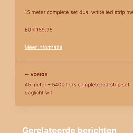
15 meter complete set dual white led strip me
EUR 189.95
Meer informatie
Bericht
VORIGE
45 meter – 5400 leds complete led strip set
navigatie
daglicht wit
Gerelateerde berichten