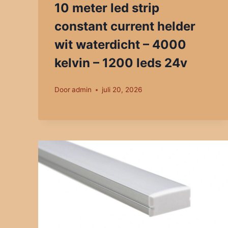
10 meter led strip
constant current helder
wit waterdicht – 4000
kelvin – 1200 leds 24v
Door
admin
juli 20, 2026