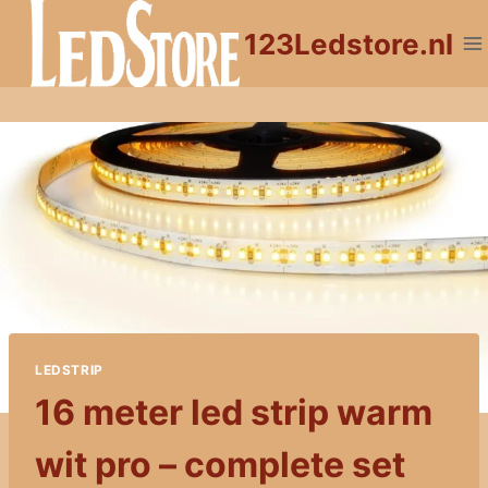
Doorgaan
123Ledstore.nl
naar
inhoud
LEDSTRIP
16 meter led strip warm
wit pro – complete set