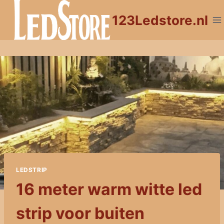
Doorgaan
123Ledstore.nl
naar
inhoud
LEDSTRIP
16 meter warm witte led
strip voor buiten