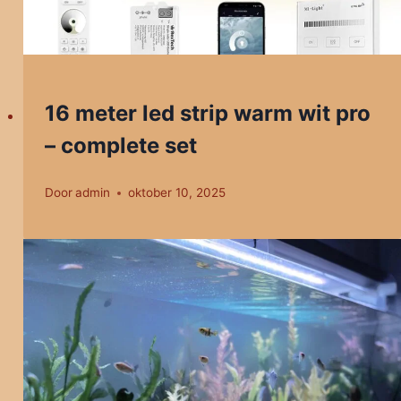
16 meter led strip warm wit pro
– complete set
Door
admin
oktober 10, 2025