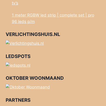
tv’s
1 meter RGBW led strip | complete set | pro
96 leds p/m
VERLICHTINGSHUIS.NL
LEDSPOTS
OKTOBER WOONMAAND
PARTNERS