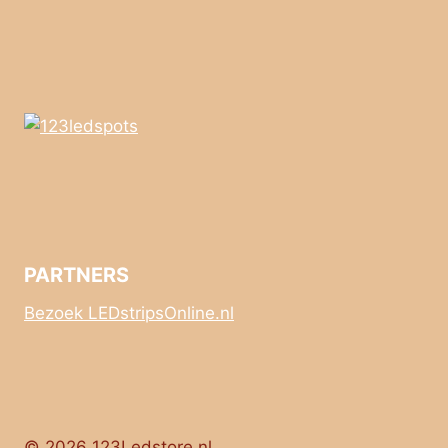
PARTNERS
Bezoek LEDstripsOnline.nl
© 2026 123Ledstore.nl