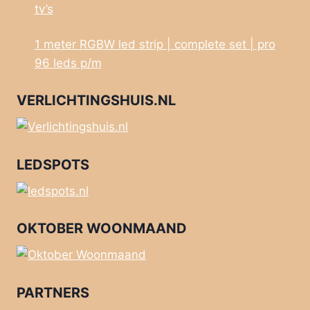
tv’s
1 meter RGBW led strip | complete set | pro
96 leds p/m
VERLICHTINGSHUIS.NL
LEDSPOTS
OKTOBER WOONMAAND
PARTNERS