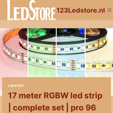
Doorgaan
123Ledstore.nl
naar
inhoud
LEDSTRIP
17 meter RGBW led strip
| complete set | pro 96