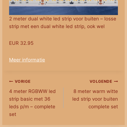
2 meter dual white led strip voor buiten – losse
strip met een dual white led strip, ook wel
EUR 32.95
Meer informatie
Bericht
VORIGE
VOLGENDE
4 meter RGBWW led
8 meter warm witte
navigatie
strip basic met 36
led strip voor buiten
leds p/m – complete
complete set
set