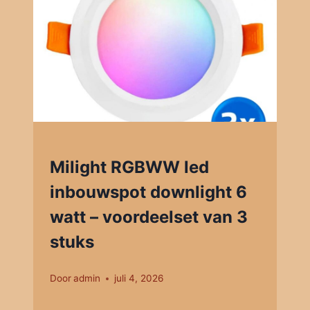
Milight RGBWW led
inbouwspot downlight 6
watt – voordeelset van 3
stuks
Door
admin
juli 4, 2026