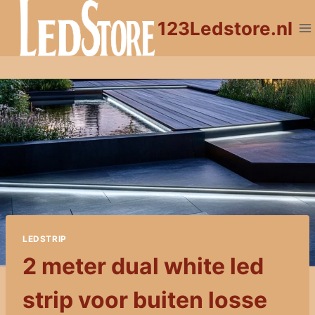
Doorgaan
123Ledstore.nl
naar
inhoud
LEDSTRIP
2 meter dual white led
strip voor buiten losse