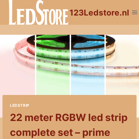
Doorgaan
123Ledstore.nl
naar
inhoud
LEDSTRIP
22 meter RGBW led strip
complete set – prime