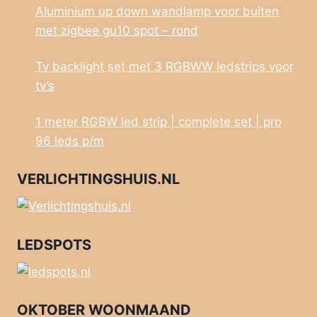
Aluminium up down wandlamp voor buiten
met zigbee gu10 spot – rond
Tv backlight set met 3 RGBWW ledstrips voor
tv’s
1 meter RGBW led strip | complete set | pro
96 leds p/m
VERLICHTINGSHUIS.NL
LEDSPOTS
OKTOBER WOONMAAND