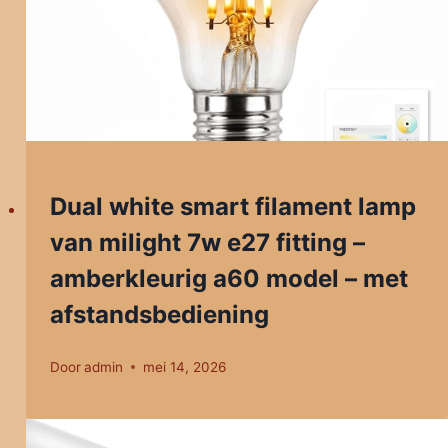
Dual white smart filament lamp
van milight 7w e27 fitting –
amberkleurig a60 model – met
afstandsbediening
Door
admin
mei 14, 2026