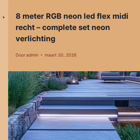
8 meter RGB neon led flex midi
recht – complete set neon
verlichting
Door
admin
maart 30, 2026