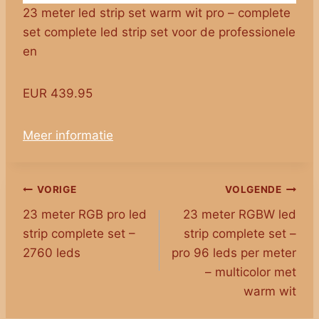
23 meter led strip set warm wit pro – complete
set complete led strip set voor de professionele
en
EUR 439.95
Meer informatie
Bericht
VORIGE
VOLGENDE
23 meter RGB pro led
23 meter RGBW led
navigatie
strip complete set –
strip complete set –
2760 leds
pro 96 leds per meter
– multicolor met
warm wit