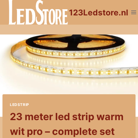
Doorgaan
123Ledstore.nl
naar
inhoud
LEDSTRIP
23 meter led strip warm
wit pro – complete set