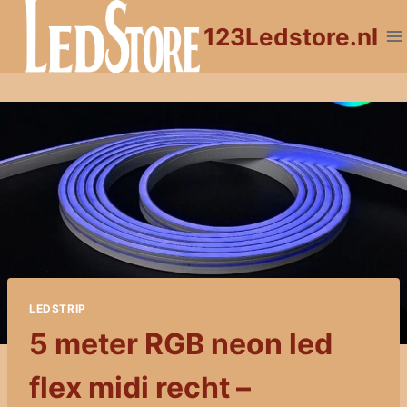
Doorgaan
123Ledstore.nl
naar
inhoud
LEDSTRIP
5 meter RGB neon led
flex midi recht –