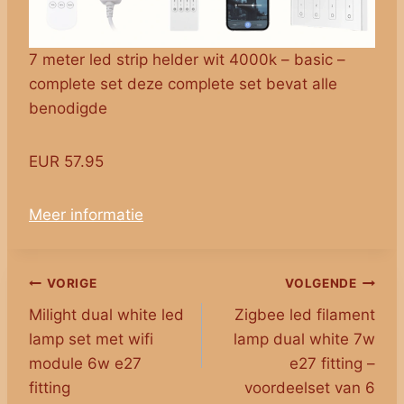
7 meter led strip helder wit 4000k – basic –
complete set deze complete set bevat alle
benodigde
EUR 57.95
Meer informatie
Bericht
VORIGE
VOLGENDE
Milight dual white led
Zigbee led filament
navigatie
lamp set met wifi
lamp dual white 7w
module 6w e27
e27 fitting –
fitting
voordeelset van 6