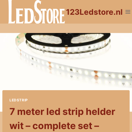
Doorgaan
123Ledstore.nl
naar
inhoud
LEDSTRIP
7 meter led strip helder
wit – complete set –