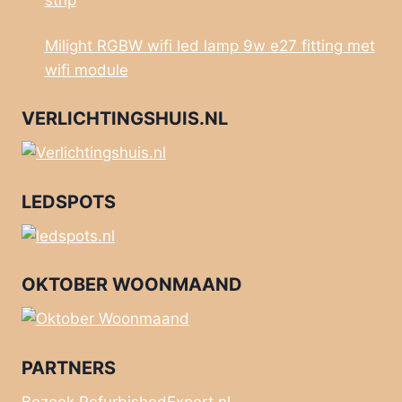
Milight RGBW wifi led lamp 9w e27 fitting met
wifi module
VERLICHTINGSHUIS.NL
LEDSPOTS
OKTOBER WOONMAAND
PARTNERS
Bezoek RefurbishedExpert.nl