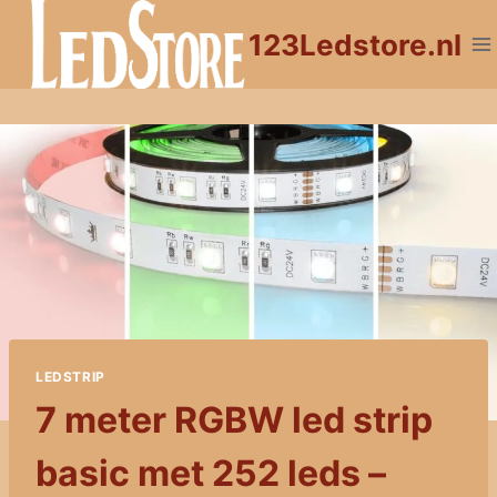
Doorgaan
123Ledstore.nl
naar
inhoud
LEDSTRIP
7 meter RGBW led strip
basic met 252 leds –