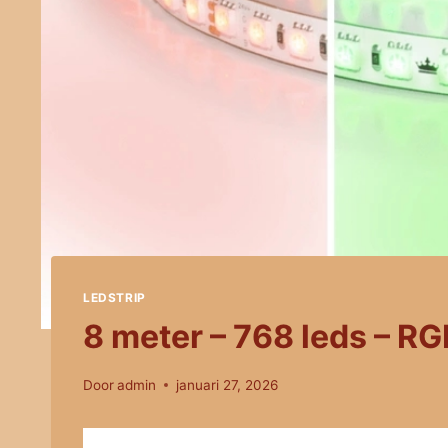
LEDSTRIP
8 meter – 768 leds – RGB
Door
admin
januari 27, 2026