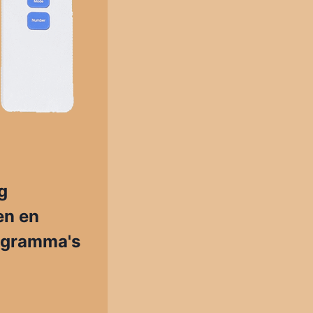
g
en en
rogramma's