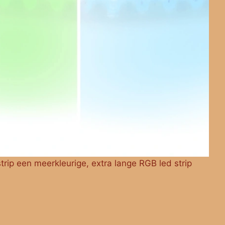
strip een meerkleurige, extra lange RGB led strip