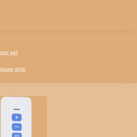
lete set
losse strip