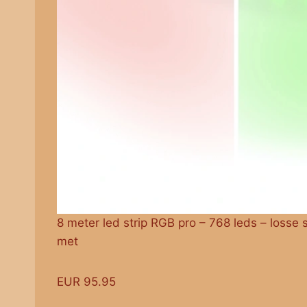
8 meter led strip RGB pro – 768 leds – losse 
met
EUR 95.95