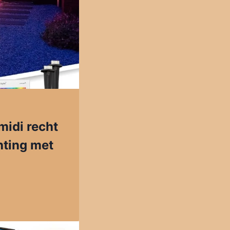
midi recht
hting met