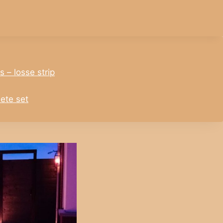
 – losse strip
lete set