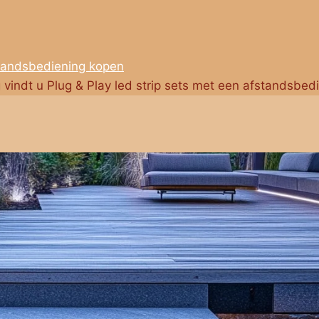
standsbediening kopen
g vindt u Plug & Play led strip sets met een afstandsbed