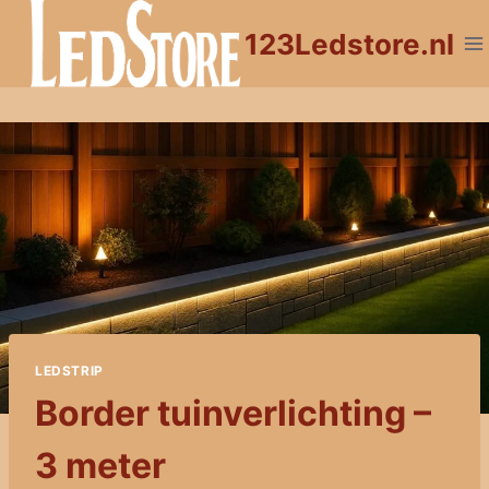
Doorgaan
123Ledstore.nl
naar
inhoud
LEDSTRIP
Border tuinverlichting –
3 meter