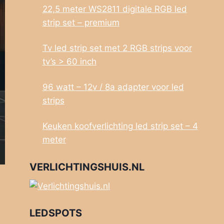
22,5 meter WS2811 digitale RGB led
strip set – premium
Tv led strip set met 2 RGB strips voor
tv’s > 60 inch
96 watt – 12v / 8a adapter voor led
strips
Keuken koofverlichting led strip set – 4
meter
VERLICHTINGSHUIS.NL
LEDSPOTS