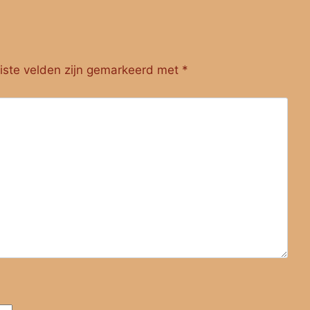
iste velden zijn gemarkeerd met
*