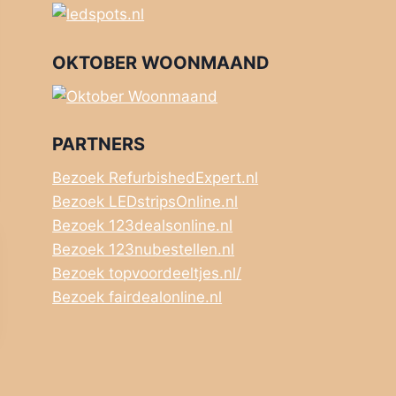
OKTOBER WOONMAAND
PARTNERS
Bezoek RefurbishedExpert.nl
Bezoek LEDstripsOnline.nl
Bezoek 123dealsonline.nl
Bezoek 123nubestellen.nl
Bezoek topvoordeeltjes.nl/
Bezoek fairdealonline.nl