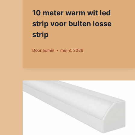
10 meter warm wit led
strip voor buiten losse
strip
Door
admin
mei 8, 2026