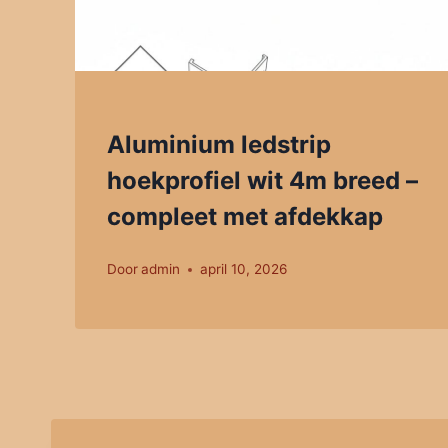
Aluminium ledstrip
hoekprofiel wit 4m breed –
compleet met afdekkap
Door
admin
april 10, 2026