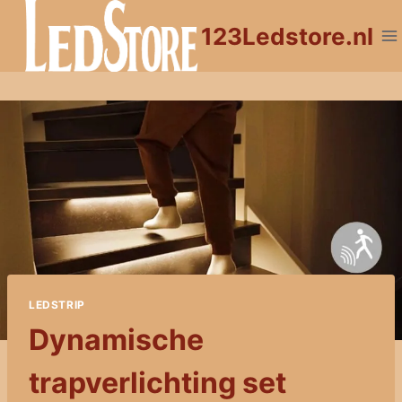
Doorgaan
123Ledstore.nl
naar
inhoud
LEDSTRIP
Dynamische
trapverlichting set