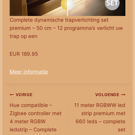
Complete dynamische trapverlichting set
premium – 50 cm – 12 programma’s verlicht uw
trap op een
EUR 189.95
Meer informatie
Bericht
VORIGE
VOLGENDE
Hue compatible –
11 meter RGBWW led
navigatie
Zigbee controller met
strip premium met
4 meter RGBW
660 leds – complete
ledstrip – Complete
set