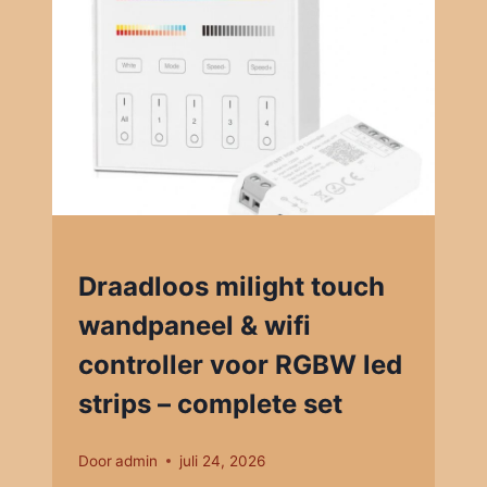
Draadloos milight touch
wandpaneel & wifi
controller voor RGBW led
strips – complete set
Door
admin
juli 24, 2026