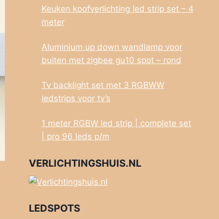
Keuken koofverlichting led strip set – 4
meter
Aluminium up down wandlamp voor
buiten met zigbee gu10 spot – rond
Tv backlight set met 3 RGBWW
ledstrips voor tv’s
1 meter RGBW led strip | complete set
| pro 96 leds p/m
VERLICHTINGSHUIS.NL
LEDSPOTS