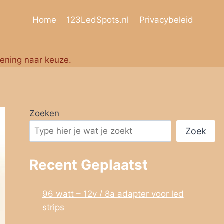
Home
123LedSpots.nl
Privacybeleid
iening naar keuze.
Zoeken
Zoek
Recent Geplaatst
96 watt – 12v / 8a adapter voor led
strips