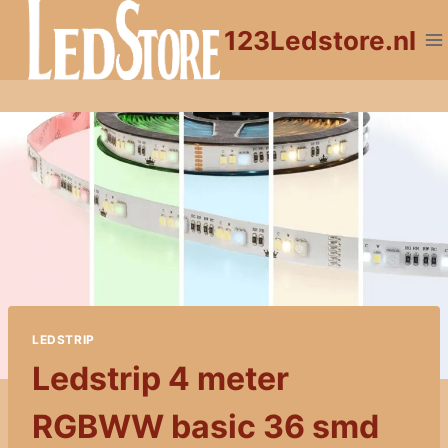
Doorgaan
123Ledstore.nl
naar
inhoud
LEDSTRIP
Ledstrip 4 meter
RGBWW basic 36 smd