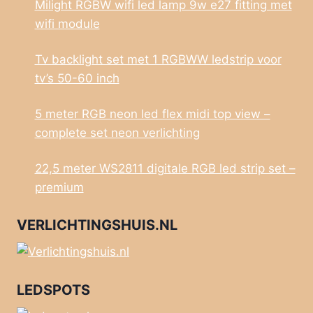
Milight RGBW wifi led lamp 9w e27 fitting met
wifi module
Tv backlight set met 1 RGBWW ledstrip voor
tv’s 50-60 inch
5 meter RGB neon led flex midi top view –
complete set neon verlichting
22,5 meter WS2811 digitale RGB led strip set –
premium
VERLICHTINGSHUIS.NL
LEDSPOTS