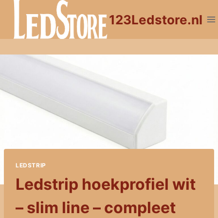
Doorgaan
123Ledstore.nl
naar
inhoud
LEDSTRIP
Ledstrip hoekprofiel wit
– slim line – compleet