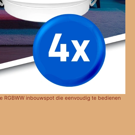
nne RGBWW inbouwspot die eenvoudig te bedienen