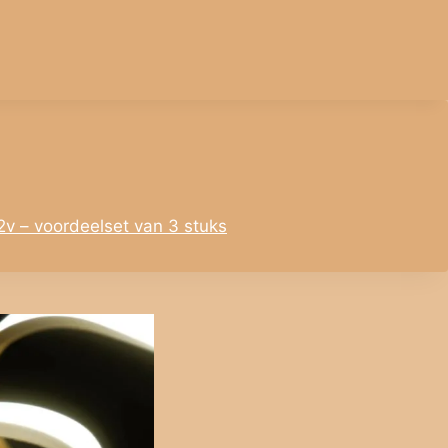
2v – voordeelset van 3 stuks