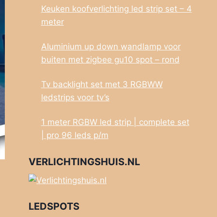
Keuken koofverlichting led strip set – 4
meter
Aluminium up down wandlamp voor
buiten met zigbee gu10 spot – rond
Tv backlight set met 3 RGBWW
ledstrips voor tv’s
1 meter RGBW led strip | complete set
| pro 96 leds p/m
VERLICHTINGSHUIS.NL
LEDSPOTS