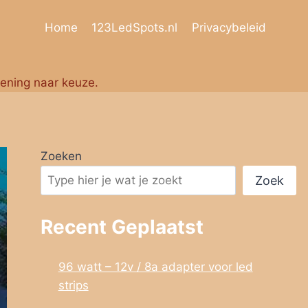
Home
123LedSpots.nl
Privacybeleid
iening naar keuze.
Zoeken
Zoek
Recent Geplaatst
96 watt – 12v / 8a adapter voor led
strips