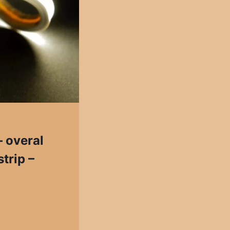
– overal
trip –