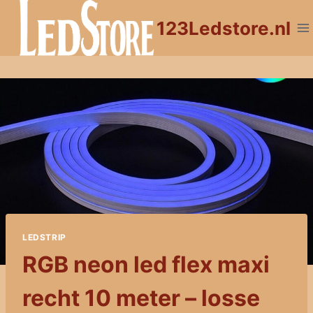
Doorgaan
123Ledstore.nl
naar
inhoud
LEDSTRIP
RGB neon led flex maxi
recht 10 meter – losse