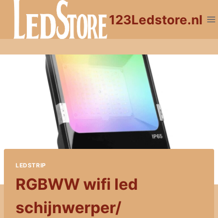
Doorgaan
123Ledstore.nl
naar
inhoud
LEDSTRIP
RGBWW wifi led
schijnwerper/