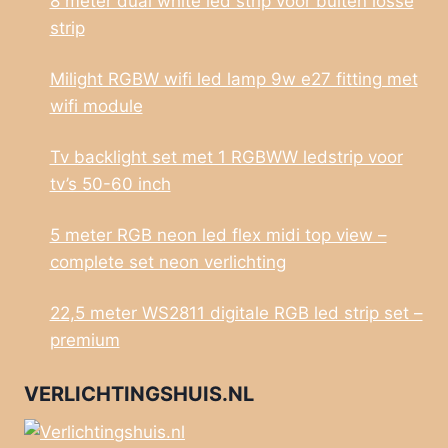
8 meter dual white led strip voor buiten losse
strip
Milight RGBW wifi led lamp 9w e27 fitting met
wifi module
Tv backlight set met 1 RGBWW ledstrip voor
tv’s 50-60 inch
5 meter RGB neon led flex midi top view –
complete set neon verlichting
22,5 meter WS2811 digitale RGB led strip set –
premium
VERLICHTINGSHUIS.NL