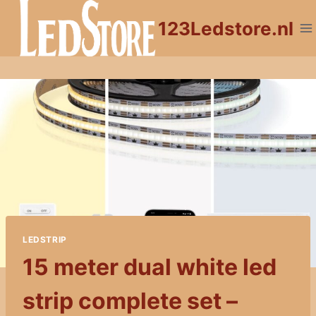
Doorgaan
123Ledstore.nl
naar
inhoud
LEDSTRIP
15 meter dual white led
strip complete set –