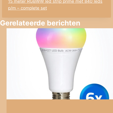
15 meter RGBWW led strip prime met 840 leds
p/m – complete set
Gerelateerde berichten