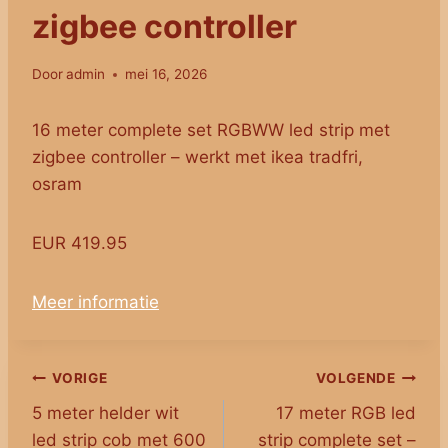
zigbee controller
Door
admin
mei 16, 2026
16 meter complete set RGBWW led strip met
zigbee controller – werkt met ikea tradfri,
osram
EUR 419.95
Meer informatie
Bericht
VORIGE
VOLGENDE
5 meter helder wit
17 meter RGB led
navigatie
led strip cob met 600
strip complete set –