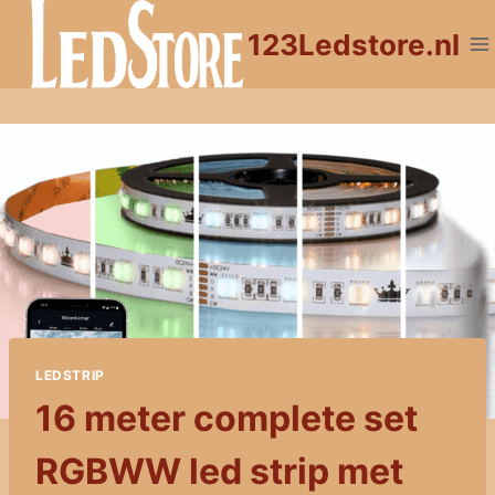
Doorgaan
123Ledstore.nl
naar
inhoud
LEDSTRIP
16 meter complete set
RGBWW led strip met