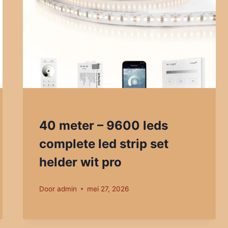
40 meter – 9600 leds
complete led strip set
helder wit pro
Door
admin
mei 27, 2026