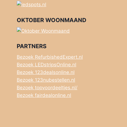
OKTOBER WOONMAAND
PARTNERS
Bezoek RefurbishedExpert.nl
Bezoek LEDstripsOnline.nl
Bezoek 123dealsonline.nl
Bezoek 123nubestellen.nl
Bezoek topvoordeeltjes.nl/
Bezoek fairdealonline.nl