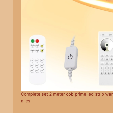
Complete set 2 meter cob prime led strip war
alles