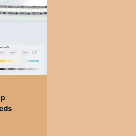
ip
leds