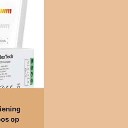
iening
oos op