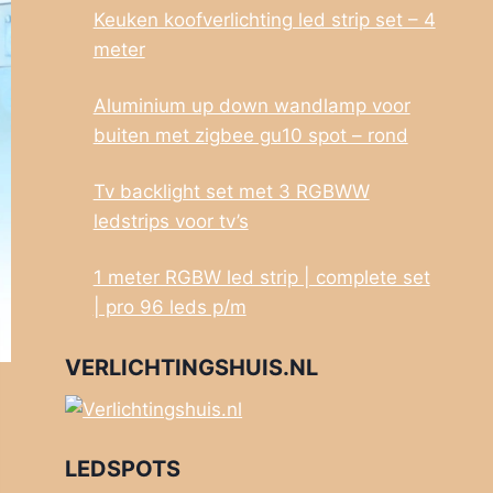
Keuken koofverlichting led strip set – 4
meter
Aluminium up down wandlamp voor
buiten met zigbee gu10 spot – rond
Tv backlight set met 3 RGBWW
ledstrips voor tv’s
1 meter RGBW led strip | complete set
| pro 96 leds p/m
VERLICHTINGSHUIS.NL
LEDSPOTS