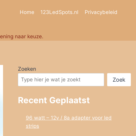
Home
123LedSpots.nl
Privacybeleid
iening naar keuze.
Zoeken
Zoek
Recent Geplaatst
96 watt – 12v / 8a adapter voor led
strips