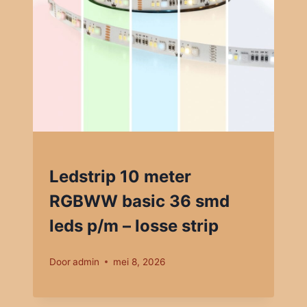
Ledstrip 10 meter
RGBWW basic 36 smd
leds p/m – losse strip
Door
admin
mei 8, 2026