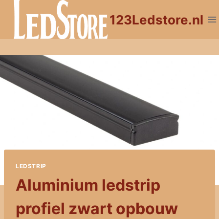
Doorgaan
123Ledstore.nl
naar
inhoud
LEDSTRIP
Aluminium ledstrip
profiel zwart opbouw