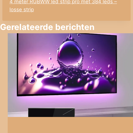
4 meter RGBWW led strip pro met 384 leds –
losse strip
Gerelateerde berichten