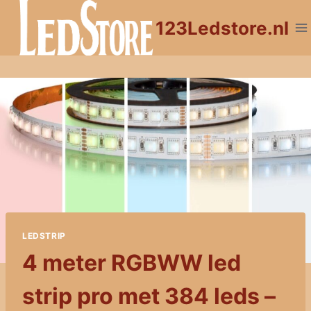
Doorgaan
123Ledstore.nl
naar
inhoud
LEDSTRIP
4 meter RGBWW led
strip pro met 384 leds –