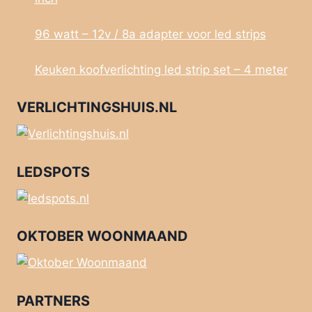
96 watt – 12v / 8a adapter voor led strips
Keuken koofverlichting led strip set – 4 meter
VERLICHTINGSHUIS.NL
LEDSPOTS
OKTOBER WOONMAAND
PARTNERS