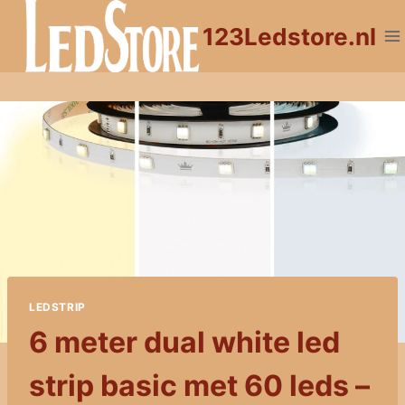
Doorgaan
123Ledstore.nl
naar
inhoud
LEDSTRIP
6 meter dual white led
strip basic met 60 leds –