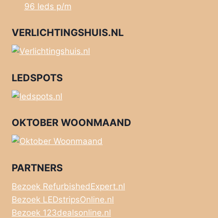
96 leds p/m
VERLICHTINGSHUIS.NL
LEDSPOTS
OKTOBER WOONMAAND
PARTNERS
Bezoek RefurbishedExpert.nl
Bezoek LEDstripsOnline.nl
Bezoek 123dealsonline.nl