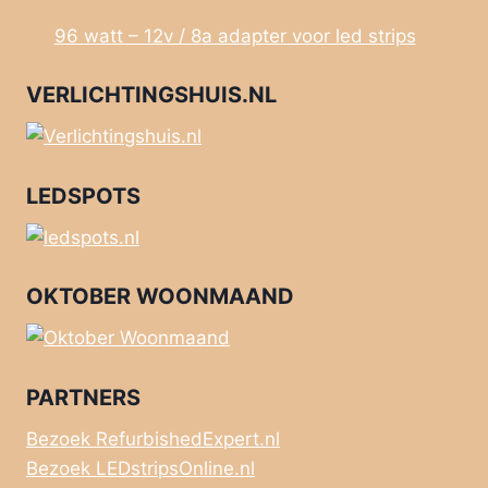
96 watt – 12v / 8a adapter voor led strips
VERLICHTINGSHUIS.NL
LEDSPOTS
OKTOBER WOONMAAND
PARTNERS
Bezoek RefurbishedExpert.nl
Bezoek LEDstripsOnline.nl