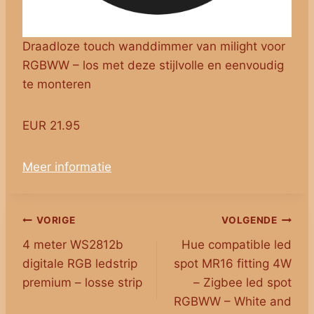
Draadloze touch wanddimmer van milight voor
RGBWW – los met deze stijlvolle en eenvoudig
te monteren
EUR 21.95
Meer informatie
Bericht
VORIGE
VOLGENDE
4 meter WS2812b
Hue compatible led
navigatie
digitale RGB ledstrip
spot MR16 fitting 4W
premium – losse strip
– Zigbee led spot
RGBWW – White and