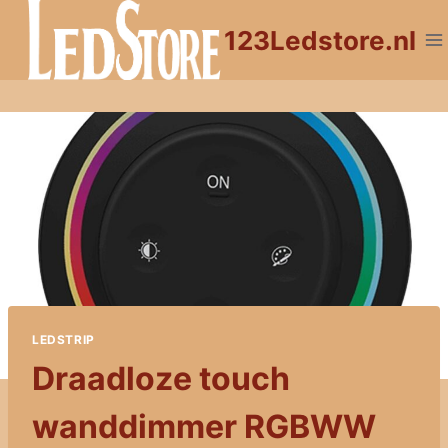
Doorgaan
123Ledstore.nl
naar
inhoud
LEDSTRIP
Draadloze touch
wanddimmer RGBWW