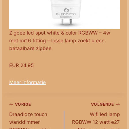
Zigbee led spot white & color RGBWW – 4w
met mr16 fitting – losse lamp zoekt u een
betaalbare zigbee
EUR 24.95
Meer informatie
Bericht
VORIGE
VOLGENDE
Draadloze touch
Wifi led lamp
navigatie
wanddimmer
RGBWW 12 watt e27