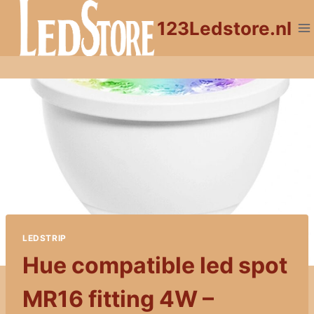
Doorgaan
123Ledstore.nl
naar
inhoud
LEDSTRIP
Hue compatible led spot
MR16 fitting 4W –