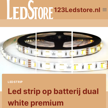
Doorgaan
123Ledstore.nl
naar
inhoud
LEDSTRIP
Led strip op batterij dual
white premium