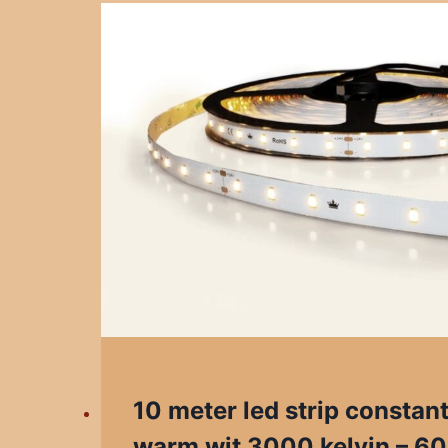
10 meter led strip constant
warm wit 3000 kelvin – 60