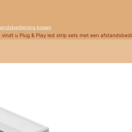
standsbediening kopen
g vindt u Plug & Play led strip sets met een afstandsbed