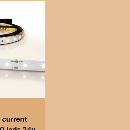
 current
0 leds 24v