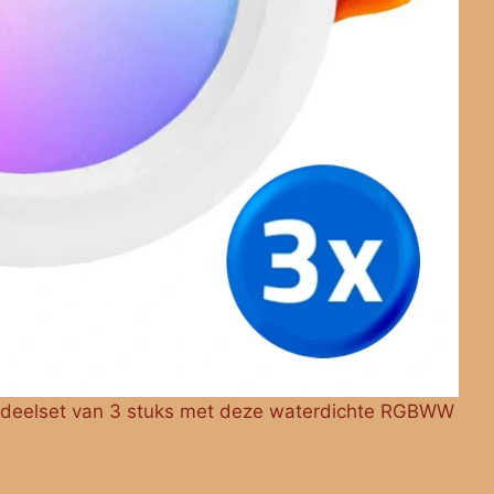
rdeelset van 3 stuks met deze waterdichte RGBWW