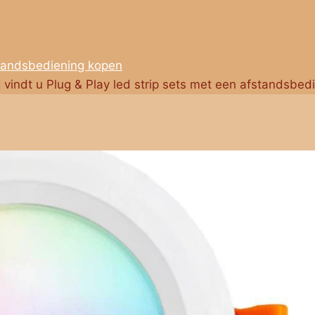
standsbediening kopen
g vindt u Plug & Play led strip sets met een afstandsbed