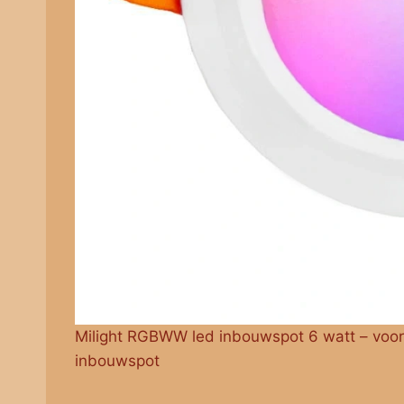
Milight RGBWW led inbouwspot 6 watt – voo
inbouwspot