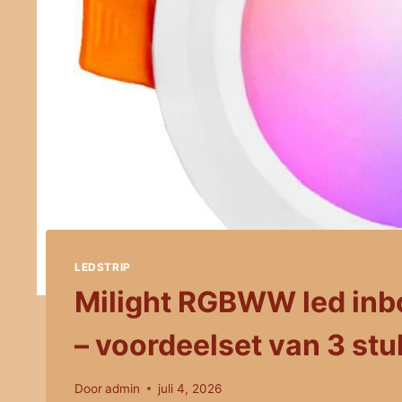
LEDSTRIP
Milight RGBWW led inb
– voordeelset van 3 stu
Door
admin
juli 4, 2026