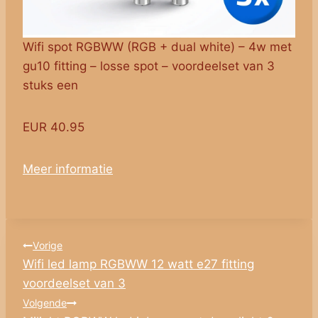
Wifi spot RGBWW (RGB + dual white) – 4w met
gu10 fitting – losse spot – voordeelset van 3
stuks een
EUR 40.95
Meer informatie
Bericht
Vorige
Wifi led lamp RGBWW 12 watt e27 fitting
navigatie
voordeelset van 3
Volgende