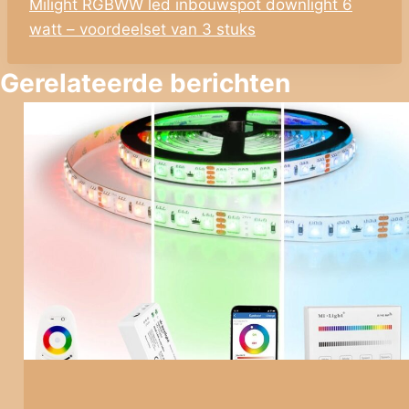
Milight RGBWW led inbouwspot downlight 6
watt – voordeelset van 3 stuks
Gerelateerde berichten