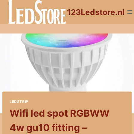
Doorgaan
123Ledstore.nl
naar
inhoud
LEDSTRIP
Wifi led spot RGBWW
4w gu10 fitting –