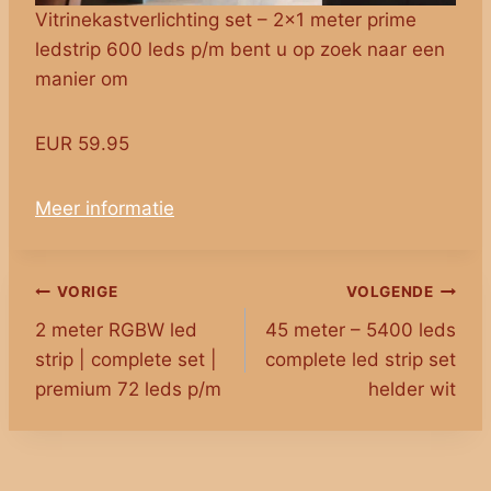
Vitrinekastverlichting set – 2×1 meter prime
ledstrip 600 leds p/m bent u op zoek naar een
manier om
EUR 59.95
Meer informatie
Bericht
VORIGE
VOLGENDE
2 meter RGBW led
45 meter – 5400 leds
navigatie
strip | complete set |
complete led strip set
premium 72 leds p/m
helder wit