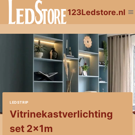
Doorgaan
123Ledstore.nl
naar
inhoud
LEDSTRIP
Vitrinekastverlichting
set 2x1m