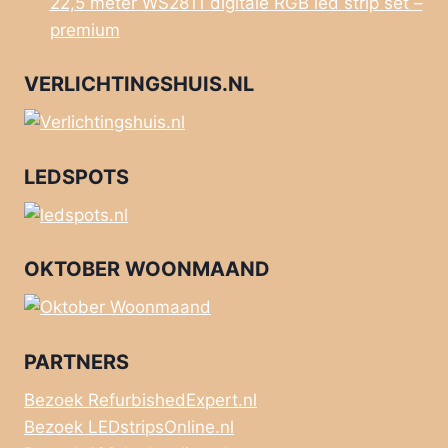
22,5 meter WS2811 digitale RGB led strip set –
premium
VERLICHTINGSHUIS.NL
LEDSPOTS
OKTOBER WOONMAAND
PARTNERS
Bezoek RefurbishedExpert.nl
Bezoek LEDstripsOnline.nl